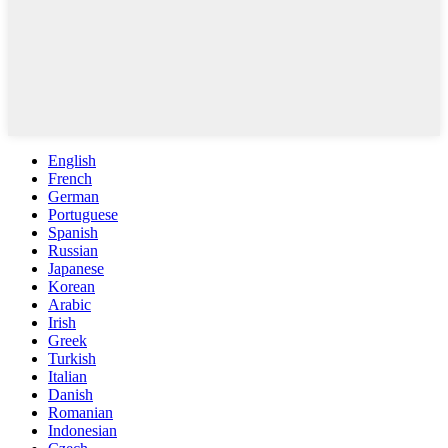
English
French
German
Portuguese
Spanish
Russian
Japanese
Korean
Arabic
Irish
Greek
Turkish
Italian
Danish
Romanian
Indonesian