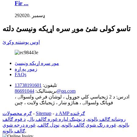
Fir ...
ډسمبر .2020
29
تاسو کولی شئ موږ سره اړیکه ونیسئ دلته
اوس پوښتنه وکړئ
موږ سره اړیکه ونیسئ
زموږ په اړه
FAQs
تلیفون:
13738191601
86691044@qq.com
برېښناليک:
ادرس:
د 2 ژیجیاسي کلي جوړول ، لوشان فرعي ولسوالۍ ،
فویانګ ولسوالۍ ، هناژو ښار ، ژیجیانګ ولایت ، چین
د AMP ګرځنده
-
Sitemap
-
ګرم محصولات
روښانه ګالف بالونه
,
د پوټینګ لپاره غوره ګالف بال
,
د فوم ګالف
بالونه
,
غوره رنګ شوي ګالف بالونه
,
نوډل ګالف
,
غوره درجه شوي
,
ګالف بالونه