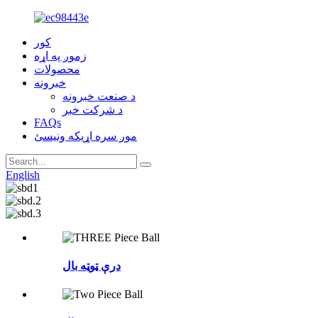
کور
زموږ په اړه
محصولات
خبرونه
د صنعت خبرونه
د شرکت خبر
FAQs
موږ سره اړیکه ونیسئ
English
درې ټوټه بال