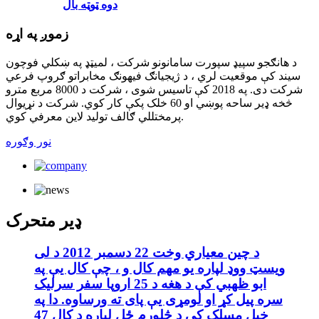
دوه ټوټه بال
زموږ په اړه
د هانګجو سپیډ سپورت سامانونو شرکت ، لمیټډ په ښکلي فوچون
سیند کې موقعیت لري ، د ژیجیانګ فیهونګ مخابراتو ګروپ فرعي
شرکت دی. په 2018 کې تاسیس شوی ، شرکت د 8000 مربع مترو
څخه ډیر ساحه پوښي او 60 خلک پکې کار کوي. شرکت د نړیوال
پرمختللي ګالف تولید لاین معرفي کوي.
نور وګوره
ډیر متحرک
د چین معیاري وخت 22 دسمبر 2012 د لی
ویسټ ووډ لپاره یو مهم کال و ، چې کال یې په
ابو ظهبي کې د هغه د 25 اروپا سفر سرلیک
سره پیل کړ او لومړی یې پای ته ورساوه. دا په
خپل مسلک کې د څلورم ځل لپاره د کال 47