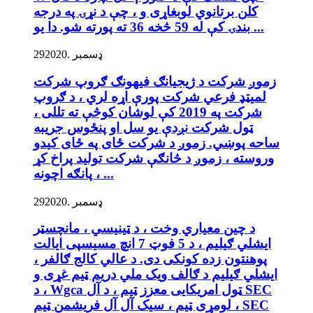
کلن برتانوي لوبغاړی و ، چې د نړۍ په درجه
بندۍ کې له 59 څخه 36 ته پورته شو. دا یو ...
ډسمبر .2020
29
زموږ شرکت د ژیجیانګ فیهونګ ګروپ شرکت
لمیټډ فرعي شرکت پورې اړه لري ، د ګروپ
شرکت په 2019 کې لوشان کوڅې ته تللی ،
ټول شرکت نږدې یو سل او پنځوس جریبه
ساحه پوښي. زموږ د شرکت ځای په ځای کیدو
وروسته ، زموږ د څانګې شرکت تولید پراخ کړ
، پانګه اچونه ...
ډسمبر .2020
29
د چین معیاري وخت ، د ټینیسي ، مانچسټر
ایشلي ګیلیم ، د 5 فوټ 7 انچ مسیسپی ایالت
پوهنتون زده کونکی دی. د عالي کالج ګالفر ،
ایشلي ګیلیم د ګالف ویک ملي دریم ټیم غړی و
، د Wgca ټول امریکایی معزز ټیم ، د آل SEC
لومړی ټیم ، سیک آل آل فریشمن ټیم ، SEC