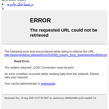
برېښنا لیک ولېږه
x